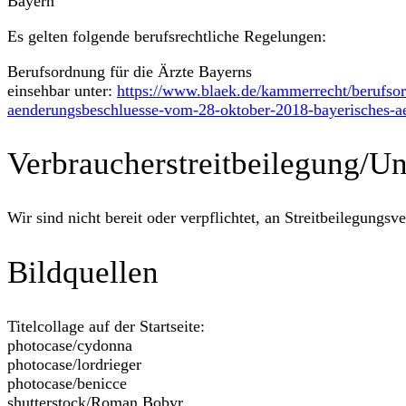
Bayern
Es gelten folgende berufsrechtliche Regelungen:
Berufsordnung für die Ärzte Bayerns
einsehbar unter:
https://www.blaek.de/kammerrecht/berufsor
aenderungsbeschluesse-vom-28-oktober-2018-bayerisches-ae
Verbraucher­streit­beilegung/Uni
Wir sind nicht bereit oder verpflichtet, an Streitbeilegungs
Bildquellen
Titelcollage auf der Startseite:
photocase/cydonna
photocase/lordrieger
photocase/benicce
shutterstock/Roman Bobyr